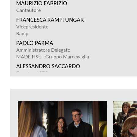
MAURIZIO FABRIZIO
Cantautore
FRANCESCA RAMPI UNGAR
Vicepresidente
Rampi
PAOLO PARMA
Amministratore Delegato
MADE HSE - Gruppo Marcegaglia
ALESSANDRO SACCARDO
Founder / CEO
SB Saccardo
ALESSANDRO ZANELLINI
Designer Progettista
MASSIMO BUSANI
Direttore
SSO Chirurgia Senologica
ASST Mantova
Presidio ospedaliero Carlo Poma