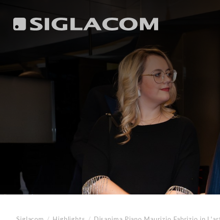
Siglacom
/
Highlights
/
Disanima Piano
Maurizio Fabrizio in L'ar