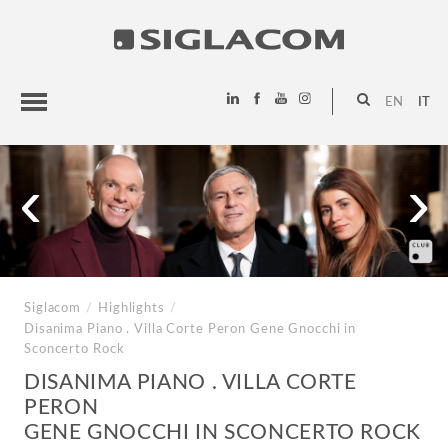
EN
IT
HIGHLIGHTS
‹
›
PROGETTI
SIGLACOM
Siglacom
/
Highlights
/
Disanima Piano . Villa Corte Peron
Gene Gnocchi in
Sconcerto Rock
DISANIMA PIANO . VILLA CORTE
PERON
GENE GNOCCHI IN SCONCERTO ROCK