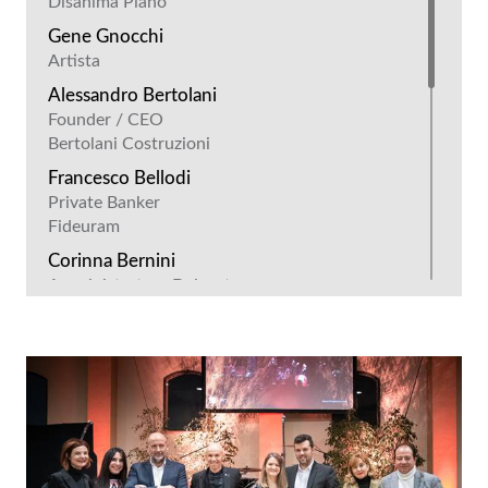
Disanima Piano
Gene Gnocchi
Artista
Alessandro Bertolani
Founder / CEO
Bertolani Costruzioni
Francesco Bellodi
Private Banker
Fideuram
Corinna Bernini
Amministratore Delegato
Litocartotecnica Ival
Stefano Meneghelli
Owner
Universo Centro Moda
Paolo Galeotti
Sindaco
Comune di Marmirolo