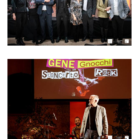
Elena Santachiara
Ospite
Persio Rafael Munoz
Direttore
Relais Balcone di Giulietta
Carlo Capponi
Owner
FIB21