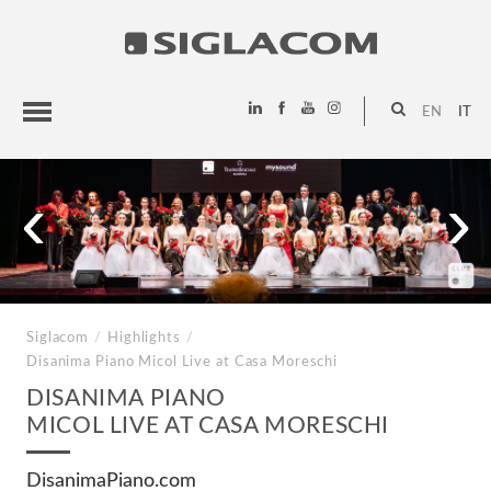
EN
IT
HIGHLIGHTS
‹
›
PROGETTI
SIGLACOM
Siglacom
/
Highlights
/
Disanima Piano
Micol Live at Casa Moreschi
DISANIMA PIANO
MICOL LIVE AT CASA MORESCHI
DisanimaPiano.com