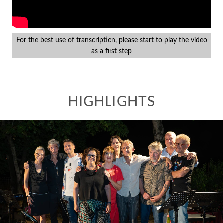
10° BRANO
Save A Prayer
Duran Duran
For the best use of transcription, please start to play the video
Giovanni Pasetti
as a first step
Scrittore
Micol Arpa Rock
Musicista
11° BRANO
A Whiter Shade Of Pale
Procol Harum
12° BRANO
Grace
Jeff Buckley
13° BRANO
Luglio, Agosto. Settembre (Nero)
Area
Micol Arpa Rock