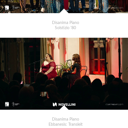
Musicista
14° BRANO
Il Pescatore
Disanima Piano
PFM (Cantano Fabrizio De André)
Solstizio '80
15° BRANO
Wake Me Up
Avicii
16° BRANO
A Sky Full Of Stars
Coldplay
Stefano Guernelli
Presidente
Disanima Piano
Disanima Piano
Ebbanesis: Transleit