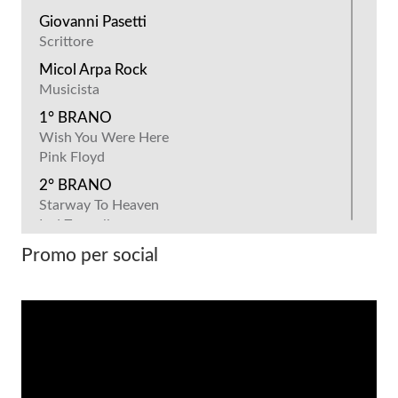
Giovanni Pasetti
Scrittore
Micol Arpa Rock
Musicista
1° BRANO
Wish You Were Here
Pink Floyd
2° BRANO
Starway To Heaven
Led Zeppelin
3° BRANO
Promo per social
Space Oddity
David Bowie
4° BRANO
Here Comes The Sun
Beatles
5° BRANO