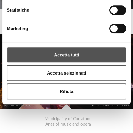
Statistiche
Comune di Curtatone
Universitas Mercatorum Opening
Marketing
Accetta tutti
Accetta selezionati
Rifiuta
Municipality of Curtatone
Arias of music and opera