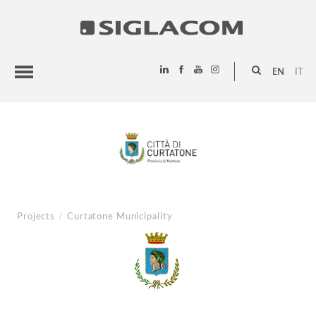
EN
IT
HIGHLIGHTS
PROJECTS
SIGLACOM
Projects
/
Curtatone Municipality