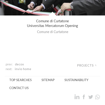
Comune di Curtatone
Universitas Mercatorum Opening
Comune di Curtatone
prev:
decox
PROJECTS
next:
invio home
TOP SEARCHES
SITEMAP
SUSTAINABILITY
CONTACT US