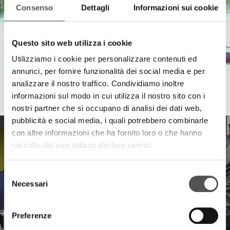
Consenso
Dettagli
Informazioni sui cookie
Questo sito web utilizza i cookie
Utilizziamo i cookie per personalizzare contenuti ed
annunci, per fornire funzionalità dei social media e per
analizzare il nostro traffico. Condividiamo inoltre
Comune di Curtatone
informazioni sul modo in cui utilizza il nostro sito con i
First Lotus Flower Festival
nostri partner che si occupano di analisi dei dati web,
pubblicità e social media, i quali potrebbero combinarle
con altre informazioni che ha fornito loro o che hanno
raccolto dal suo utilizzo dei loro servizi.
Selezione
Necessari
del
consenso
Preferenze