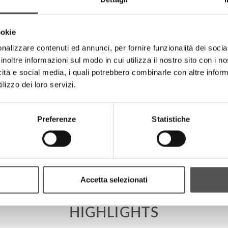
es composed of People who have learned important know-how that
professionals.
ookie
nalizzare contenuti ed annunci, per fornire funzionalità dei socia
inoltre informazioni sul modo in cui utilizza il nostro sito con i 
PROJECTS
icità e social media, i quali potrebbero combinarle con altre inform
lizzo dei loro servizi.
Preferenze
Statistiche
Emmecitre
Accetta selezionati