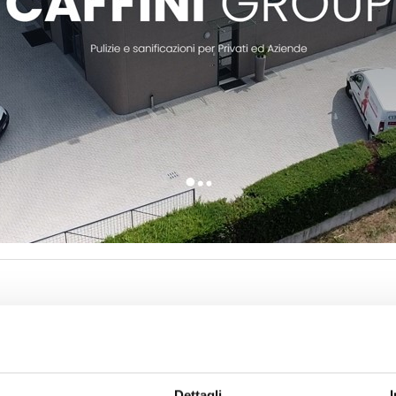
itself as a single interlocutor for the cleaning of Civil and Ind
osed of three realities that have been present in the Mantua are
Dettagli