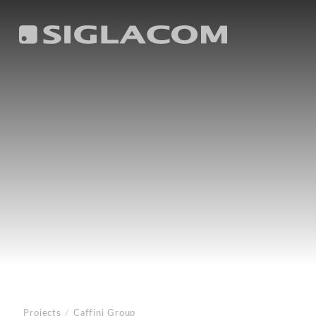
Projects
/
Caffini Group