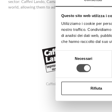
sector: Caffini Lando, Camar Cleaning, Emmecitre. Realiti
world, allowing them to address a professional market, at 
Questo sito web utilizza i c
Utilizziamo i cookie per perso
nostro traffico. Condividiamo 
di analisi dei dati web, pubbl
che hanno raccolto dal suo uti
Selezione
Necessari
del
consenso
Caffini Lando
Rifiuta