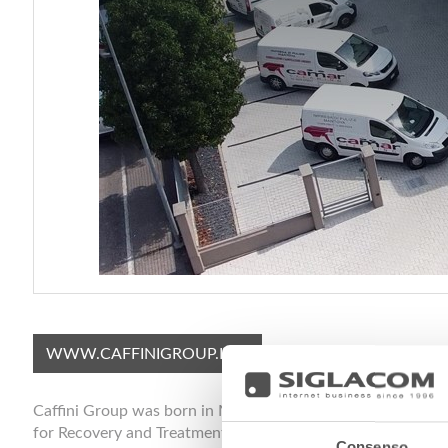
WWW.CAFFINIGROUP.IT
Caffini Group was born in Mantua from the desire to propose 
for Recovery and Treatment of any floor. The Group is comp
Consenso