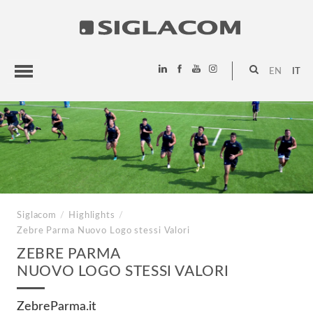
EN
IT
HIGHLIGHTS
PROGETTI
SIGLACOM
Siglacom
/
Highlights
/
Zebre Parma
Nuovo Logo stessi Valori
ZEBRE PARMA
NUOVO LOGO STESSI VALORI
ZebreParma.it