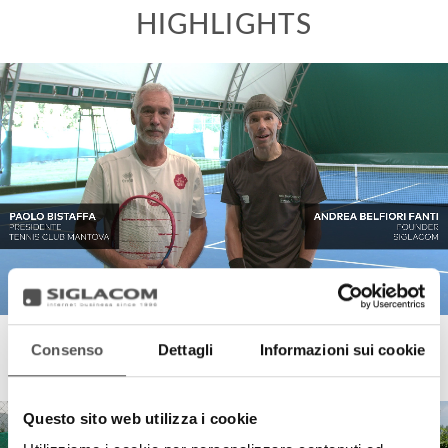
Consenso
Dettagli
Informazioni sui cookie
Tennis Club Mantova
Il Nuovo Campo Play-it
Questo sito web utilizza i cookie