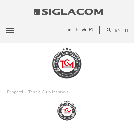
EN
IT
HIGHLIGHTS
PROGETTI
SIGLACOM
Progetti
/
Tennis Club Mantova