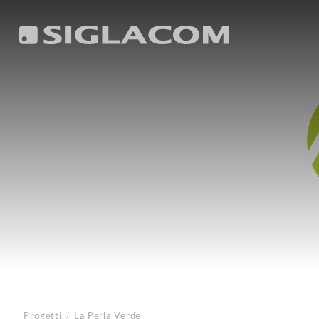
Progetti
/
La Perla Verde