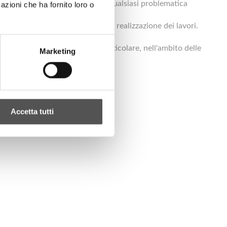
 di risolvere in modo efficace qualsiasi problematica
azioni che ha fornito loro o
tuali criticità durante o dopo la realizzazione dei lavori.
to dei tempi di consegna.
 sia chi opta per il legno; in particolare, nell'ambito delle
Marketing
Accetta tutti