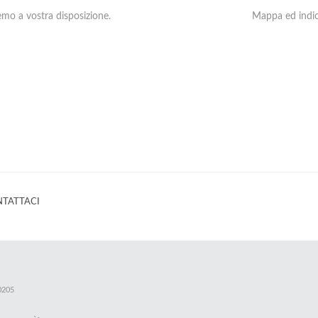
emo a vostra disposizione.
Mappa ed indica
TATTACI
0205