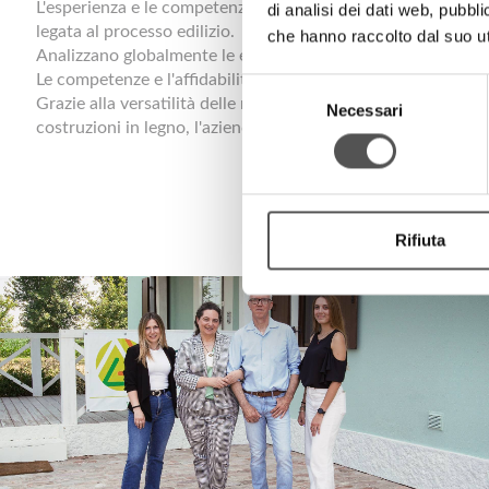
L'esperienza e le competenze maturate nel tempo, insieme a
di analisi dei dati web, pubbl
legata al processo edilizio.
che hanno raccolto dal suo uti
Analizzano globalmente le esigenze del cliente e verifica ogn
Le competenze e l'affidabilità dei tecnici garantiscono un co
Selezione
Grazie alla versatilità delle maestranze, La Perla Verde è in g
Necessari
del
costruzioni in legno, l'azienda mette a frutto la sua lunga es
consenso
Rifiuta