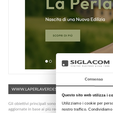
Consenso
WWW.LAPERLAVERDESRL.COM
Questo sito web utilizza i c
Utilizziamo i cookie per perso
Gli obiettivi principali sono la tutela dell'ambiente, il risp
nostro traffico. Condividiamo 
aggiornate in base ai più recenti standard di certificazione 