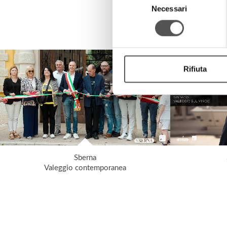
Necessari
del
consenso
Rifiuta
Sberna
Valeggio contemporanea