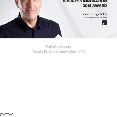
BabyGuest.com
Premio Business Innovation 2018
TATTACI