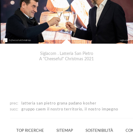
Siglacom . Latteria San Pietro
A "Cheeseful" Christmas 2021
prec:
latteria san pietro
grana padano kosher
succ:
gruppo caem
il nostro territorio, il nostro impegno
TOP RICERCHE
SITEMAP
SOSTENIBILITÀ
CON