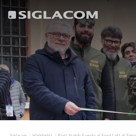
Siglacom
/
Highlights
/
Prati Stabili
Evento al Food Loft di Simo