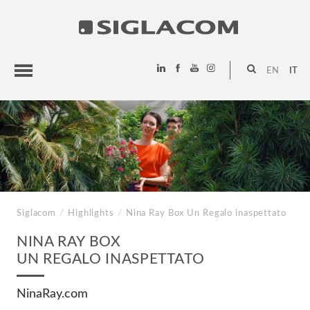
EN
IT
HIGHLIGHTS
PROGETTI
SIGLACOM
Siglacom
/
Highlights
/
Nina Ray Box
Un Regalo inaspettato
NINA RAY BOX
UN REGALO INASPETTATO
NinaRay.com