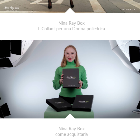
Nina Ray Box
Il Collant per una Donna poliedrica
Nina Ray Box
come acquistarla