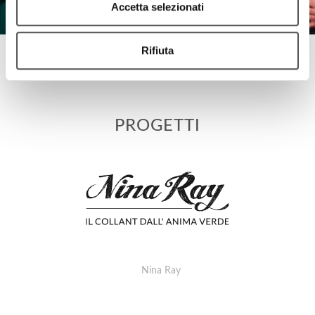
Accetta selezionati
Rifiuta
Nina Ray Box
La box che veste le gambe
PROGETTI
Nina Ray