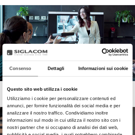
Consenso
Dettagli
Informazioni sui cookie
Questo sito web utilizza i cookie
Nina Ray Box
I Collant da indossare e da regalare
Utilizziamo i cookie per personalizzare contenuti ed
annunci, per fornire funzionalità dei social media e per
analizzare il nostro traffico. Condividiamo inoltre
informazioni sul modo in cui utilizza il nostro sito con i
nostri partner che si occupano di analisi dei dati web,
pubblicità e social media, i quali potrebbero combinarle