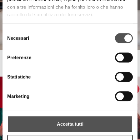
con altre informazioni che ha fornito loro o che hanno
raccolto dal suo utilizzo dei loro servizi.
Selezione
Necessari
del
consenso
Preferenze
Nina Ray Box
... è per Te!
Statistiche
Marketing
Accetta tutti