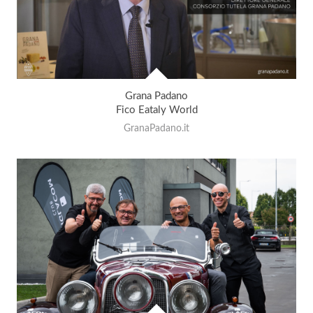
Grana Padano
Fico Eataly World
GranaPadano.it