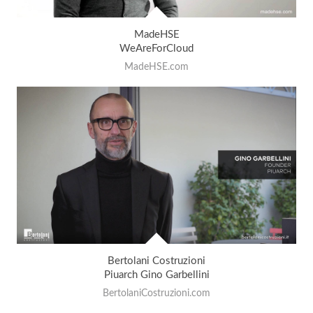
MadeHSE
WeAreForCloud
MadeHSE.com
Bertolani Costruzioni
Piuarch Gino Garbellini
BertolaniCostruzioni.com