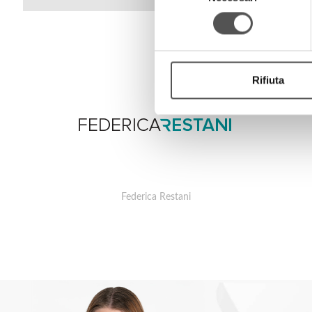
consenso
Rifiuta
Federica Restani