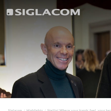
Siglacom
/
Highlights
/
Stellini
Where your hands feel, your hea