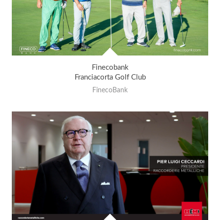
Finecobank
Franciacorta Golf Club
FinecoBank