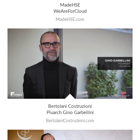
MadeHSE
WeAreForCloud
MadeHSE.com
Bertolani Costruzioni
Piuarch Gino Garbellini
BertolaniCostruzioni.com