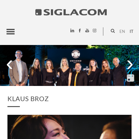
EN
IT
HIGHLIGHTS
‹
›
PROGETTI
SIGLACOM
KLAUS BROZ