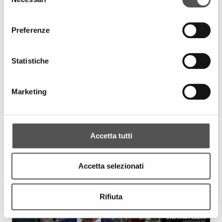
del
consenso
Preferenze
Statistiche
Marketing
Teatro Sociale MN . Siglacom Club
Accetta tutti
Capodanno 2022
TeatroSocialeMantova.it | Sigla.com
Accetta selezionati
Rifiuta