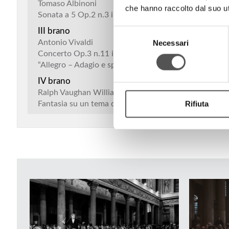
Tomaso Albinoni
che hanno raccolto dal suo uti
Sonata a 5 Op.2 n.3 in Do “Largo – Allegro – Grave – 
III brano
Selezione
Antonio Vivaldi
Necessari
del
Concerto Op.3 n.11 in Re min. per 2 violini, violoncel
consenso
“Allegro – Adagio e spiccato – Allegro – Largo e spicc
IV brano
Ralph Vaughan Williams
Rifiuta
Fantasia su un tema di Thomas Tallis per doppia orche
V brano
Edward William Elgar
Serenata in Mi min. per orchestra d’archi, Op.20
“Allegro piacevole – Larghetto – Allegretto”
I bis
Gino Mescoli
Due parole
II bis
Stefano Gueresi