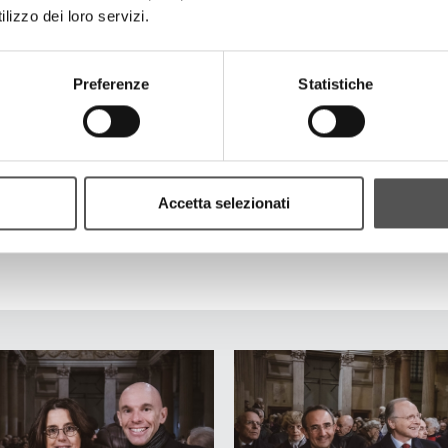
lizzo dei loro servizi.
Allegro”
Preferenze
Statistiche
lo, archi e cembalo
ato – Allegro”
Accetta selezionati
stra d’archi