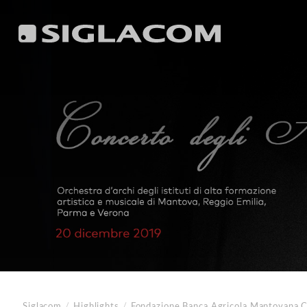
Siglacom
/
Highlights
/
Fondazione Banca Agricola Mantovana
C