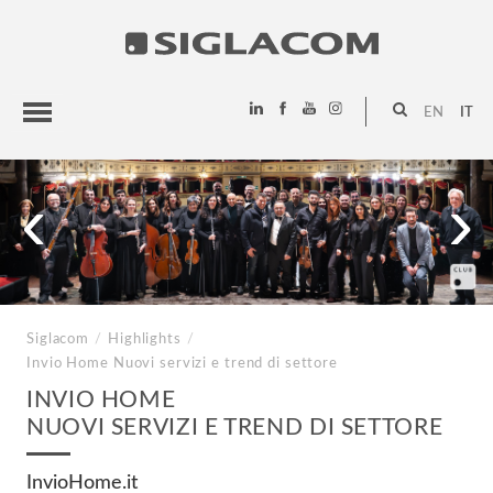
EN
IT
HIGHLIGHTS
‹
›
PROGETTI
SIGLACOM
Siglacom
/
Highlights
/
Invio Home
Nuovi servizi e trend di settore
INVIO HOME
NUOVI SERVIZI E TREND DI SETTORE
InvioHome.it