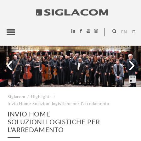
EN
IT
HIGHLIGHTS
‹
›
PROGETTI
SIGLACOM
Siglacom
/
Highlights
/
Invio Home
Soluzioni logistiche per l'arredamento
INVIO HOME
SOLUZIONI LOGISTICHE PER
L'ARREDAMENTO