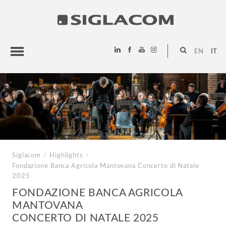
EN
IT
HIGHLIGHTS
PROGETTI
SIGLACOM
Siglacom
/
Highlights
/
Fondazione Banca Agricola Mantovana
Concerto di Natale
2025
FONDAZIONE BANCA AGRICOLA
MANTOVANA
CONCERTO DI NATALE 2025