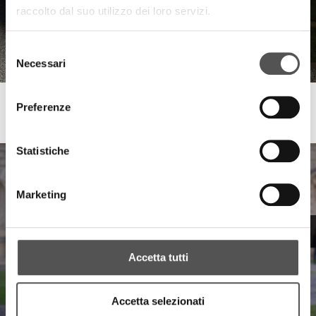
raccolto dal suo utilizzo dei loro servizi.
Selezione
Necessari
del
consenso
Preferenze
Sapiens
Spettacolo Zodiaco: 4 Stagioni Celesti
Statistiche
Marketing
Accetta tutti
Accetta selezionati