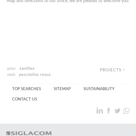
Map and directions to our office, we are pleased to welcome you.
prev:
saniflex
PROJECTS
next:
pesciolino rosso
TOP SEARCHES
SITEMAP
SUSTAINABILITY
CONTACT US