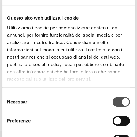
events with an international brand with over 15 years of
history and offices in Milan, Padua, UK, Switzerland,
Questo sito web utilizza i cookie
Saudi Arabia, UAE, China and Argentina.
The main operating segments of 3e60 are:
Utilizziamo i cookie per personalizzare contenuti ed
• 3e60 Events that provides projects, services and tools
annunci, per fornire funzionalità dei social media e per
for the world of communication BTL.
analizzare il nostro traffico. Condividiamo inoltre
• Fun Games 3e60 in charge of facilities, services and
informazioni sul modo in cui utilizza il nostro sito con i
advice for recreational sports activities.
nostri partner che si occupano di analisi dei dati web,
• 3e60 Sports specialized in the design, development
pubblicità e social media, i quali potrebbero combinarle
and direct management of sport recreational projects for
con altre informazioni che ha fornito loro o che hanno
end users.
raccolto dal suo utilizzo dei loro servizi.
The great flexibility of the company allows to satisfy the
needs of marketing agencies, companies and major
international brands
Selezione
Necessari
del
consenso
Preferenze
SIGLACOM