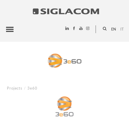
EN
IT
HIGHLIGHTS
PROJECTS
SIGLACOM
Projects
/
3e60