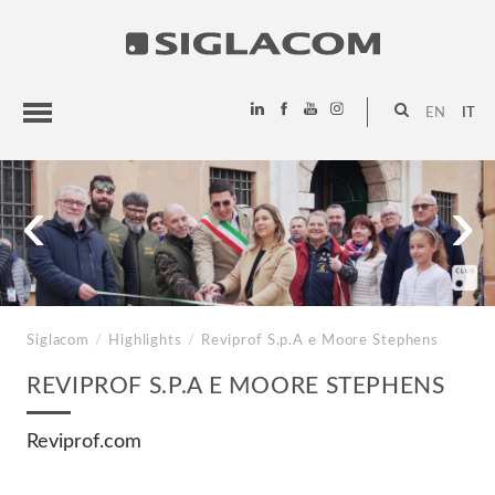
EN
IT
HIGHLIGHTS
‹
›
PROGETTI
SIGLACOM
Siglacom
/
Highlights
/
Reviprof S.p.A e Moore Stephens
REVIPROF S.P.A E MOORE STEPHENS
Reviprof.com