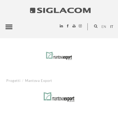
EN
IT
HIGHLIGHTS
PROGETTI
SIGLACOM
Progetti
/
Mantova Export