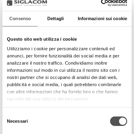
merceologici, come ad esempio abbigliamento e
accessori, arredamento, attrezzature e macchine per
l'agricoltura, alimentari, articoli e attrezzature per lo
Consenso
Dettagli
Informazioni sui cookie
sport, cosmetici, edilizia, elettronica, legno, prodotti per
la casa, giocattoli, macchine e impianti, veicoli, prodotti
industriali e prodotti zootecnici.
Questo sito web utilizza i cookie
Sul sito è possibile effettuare una ricerca tra i settori
Utilizziamo i cookie per personalizzare contenuti ed
merceologici sia per imprese, se si è alla ricerca di sedi e
annunci, per fornire funzionalità dei social media e per
contatti, sia per prodotti, per risalire poi al produttore.
analizzare il nostro traffico. Condividiamo inoltre
informazioni sul modo in cui utilizza il nostro sito con i
I servizi professionali offerti alle aziende che operano
nostri partner che si occupano di analisi dei dati web,
all'estero sono costantemente aggiornati per dare
pubblicità e social media, i quali potrebbero combinarle
un'offerta coerente con l'evoluzione di mercato. Tra
con altre informazioni che ha fornito loro o che hanno
l'intera gamma di servizi offerti:
raccolto dal suo utilizzo dei loro servizi.
> ricerche di mercato comunitarie (ricerca di agenti,
ricerca di distributori, di fornitori, telemarketing)
Selezione
> consulenza (dichiarazione intrastat, trasporti, dogana,
Necessari
del
pagamenti, documenti per l'estero, contrattualistica)
consenso
> consulenza import-export