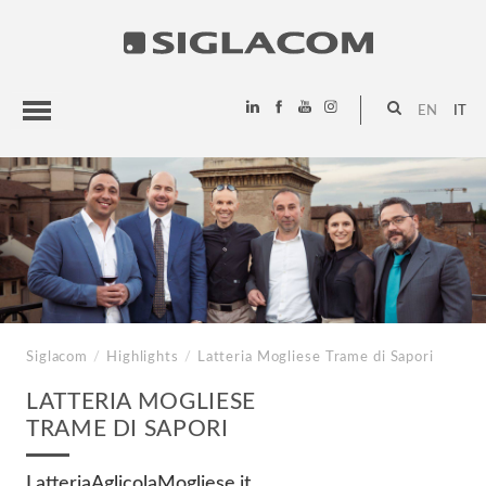
EN
IT
HIGHLIGHTS
PROGETTI
SIGLACOM
Siglacom
/
Highlights
/
Latteria Mogliese
Trame di Sapori
LATTERIA MOGLIESE
TRAME DI SAPORI
LatteriaAglicolaMogliese.it