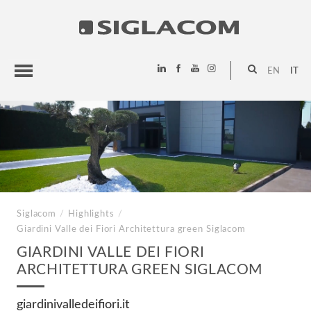
EN
IT
HIGHLIGHTS
PROGETTI
SIGLACOM
Siglacom
/
Highlights
/
Giardini Valle dei Fiori
Architettura green Siglacom
GIARDINI VALLE DEI FIORI
ARCHITETTURA GREEN SIGLACOM
giardinivalledeifiori.it