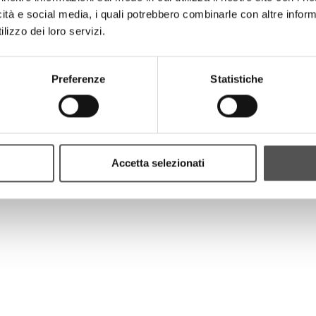
icità e social media, i quali potrebbero combinarle con altre inform
le dell’Area Performance del Club Italia e di Matteo Pincella, nu
ali femminili), Cristian Petri (Nazionale Under 21), Alessio Colli
lizzo dei loro servizi.
ntrali il tema della nutrizione.
Preferenze
Statistiche
Accetta selezionati