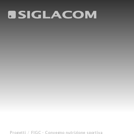
Progetti
/
FIGC - Convegno nutrizione sportiva