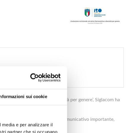
Informazioni sui cookie
 calcio: fasi evolutive e diversità per genere’, Siglacom ha
ntervenuti.
facendo rivivere l'evento.
el progetto ad assumere un ruolo comunicativo importante,
l media e per analizzare il
nostri partner che si occupano