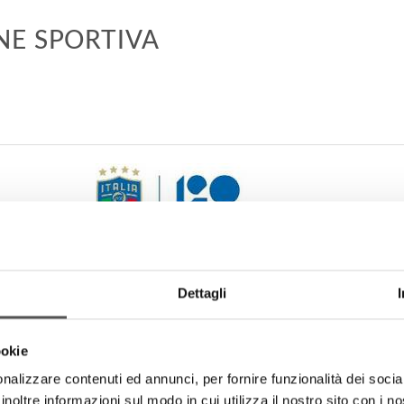
NE SPORTIVA
Dettagli
 dalla FIGC a Coverciano, dal titolo ‘L’evoluzione nutrizionale nel
 di teaser e contributi integrali agli speaker ed i professionisti i
trategia che consente di massimizzare il ritorno sugli investimenti 
ookie
spetti collaborativi dell'iniziativa ed a guidare i responsabili d
nalizzare contenuti ed annunci, per fornire funzionalità dei socia
sì l'impegno nell'iniziativa.
inoltre informazioni sul modo in cui utilizza il nostro sito con i 