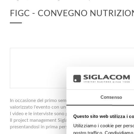
FIGC - CONVEGNO NUTRIZIO
Consenso
In occasione del primo seminario sulla Nutrizione organizzato
valorizzato l'evento con un reportage video e la registrazione
I video e le interviste sono gli strumenti al servizio della s
Questo sito web utilizza i c
Il project management Siglacom si è rivolto ad esaltare gli a
Utilizziamo i cookie per perso
presentandosi in prima persona agli stakeholder, validando co
nostro traffico. Condividiamo 