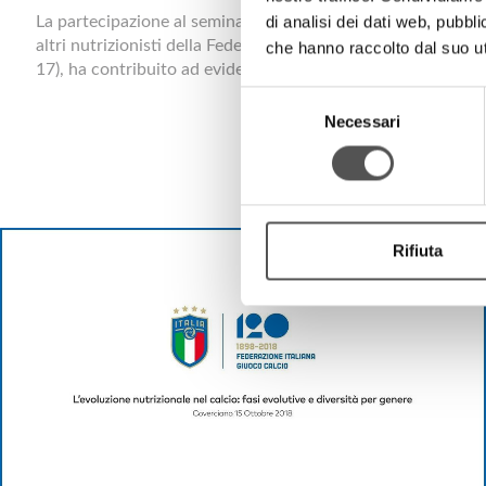
di analisi dei dati web, pubbl
La partecipazione al seminario di Valter Di Salvo, responsabi
altri nutrizionisti della Federazione Natale Gentile (Nazion
che hanno raccolto dal suo uti
17), ha contribuito ad evidenziare le strategie che vedono ce
Selezione
Necessari
del
consenso
Rifiuta