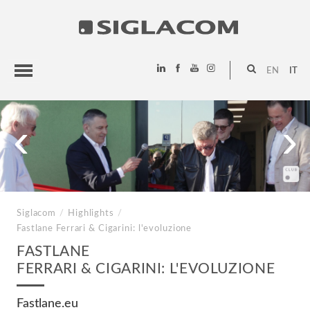
EN
IT
HIGHLIGHTS
‹
›
PROGETTI
SIGLACOM
Siglacom
/
Highlights
/
Fastlane
Ferrari & Cigarini: l'evoluzione
FASTLANE
FERRARI & CIGARINI: L'EVOLUZIONE
Fastlane.eu