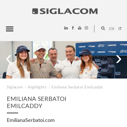
EN
IT
HIGHLIGHTS
‹
›
PROGETTI
SIGLACOM
Siglacom
/
Highlights
/
Emiliana Serbatoi
Emilcaddy
EMILIANA SERBATOI
EMILCADDY
EmilianaSerbatoi.com