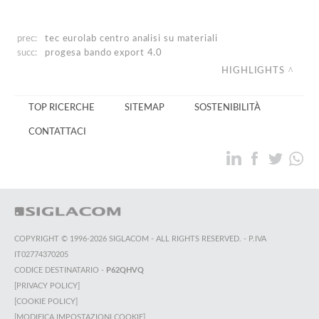
prec:
tec eurolab
centro analisi su materiali
succ:
progesa
bando export 4.0
HIGHLIGHTS
TOP RICERCHE
SITEMAP
SOSTENIBILITÀ
CONTATTACI
COPYRIGHT © 1996-2026 SIGLACOM - ALL RIGHTS RESERVED. - P.IVA
IT02774370205
CODICE DESTINATARIO -
P62QHVQ
[PRIVACY POLICY]
[COOKIE POLICY]
[MODIFICA IMPOSTAZIONI COOKIE]