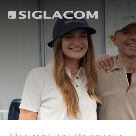
Siglacom
/
Highlights
/
Canottieri Mincio
SuperTennis TV