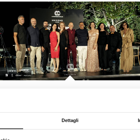
Canottieri Mincio . Unixono
Elena Camo: Le Grandi Voci Italiane
Dettagli