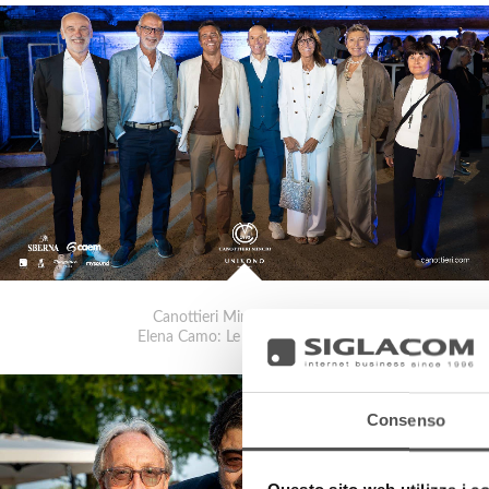
Canottieri Mincio . Unixono
Elena Camo: Le Grandi Voci Pop
Consenso