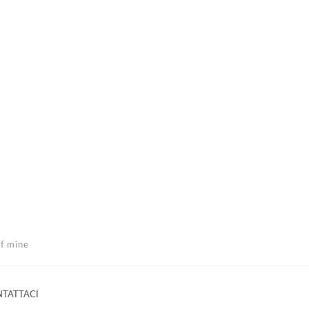
of mine
TATTACI