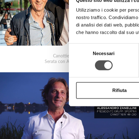
Questo sito web utilizza i c
Utilizziamo i cookie per perso
nostro traffico. Condividiamo 
di analisi dei dati web, pubbl
che hanno raccolto dal suo uti
Selezione
Necessari
del
Canottieri Mincio
consenso
Serata con Auro Bulbarelli
Rifiuta