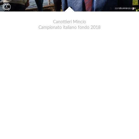
Canottieri Mincio
Campionato italiano fondo 2018