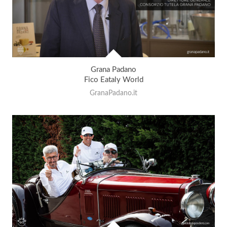
Grana Padano
Fico Eataly World
GranaPadano.it