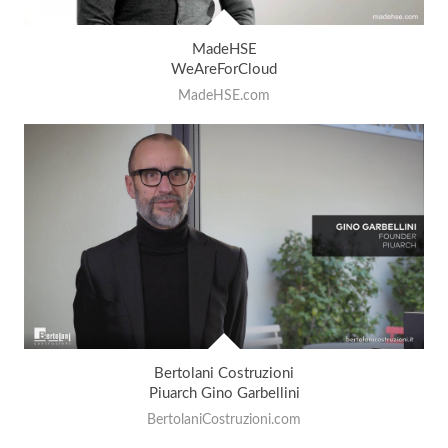
MadeHSE
WeAreForCloud
MadeHSE.com
Bertolani Costruzioni
Piuarch Gino Garbellini
BertolaniCostruzioni.com