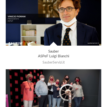
Sauber
ASPeF Luigi Bianchi
SauberServizi.it