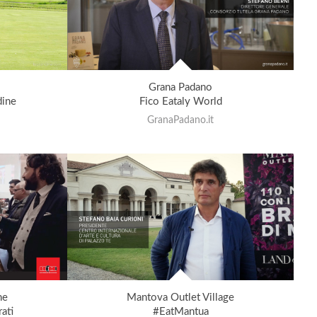
Grana Padano
dine
Fico Eataly World
GranaPadano.it
he
Mantova Outlet Village
ati
#EatMantua