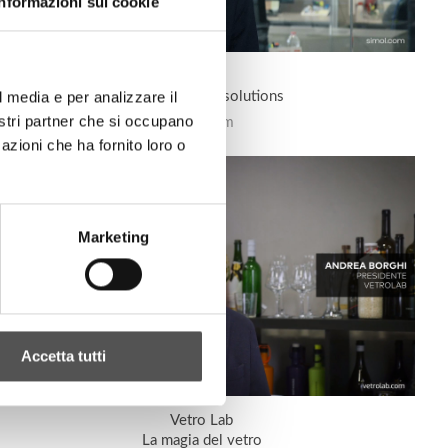
Informazioni sui cookie
Simol
l media e per analizzare il
Our ideas, your solutions
nostri partner che si occupano
Simol.com
azioni che ha fornito loro o
Marketing
Accetta tutti
Vetro Lab
La magia del vetro