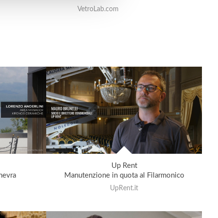
VetroLab.com
Up Rent
nevra
Manutenzione in quota al Filarmonico
UpRent.it