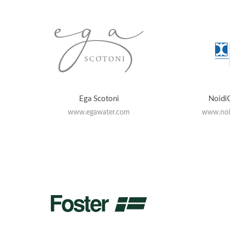
Ega Scotoni
Noidi
www.egawater.com
www.noid