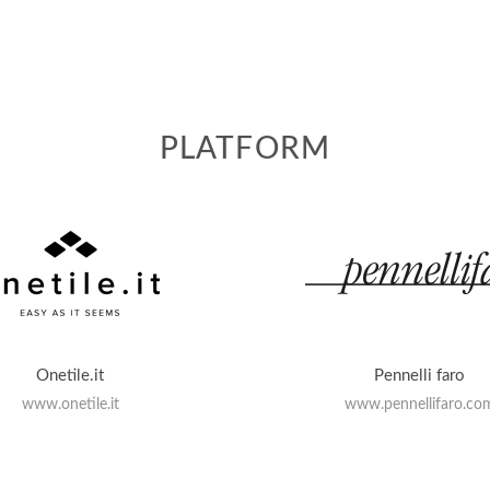
PLATFORM
Onetile.it
Pennelli faro
www.onetile.it
www.pennellifaro.co