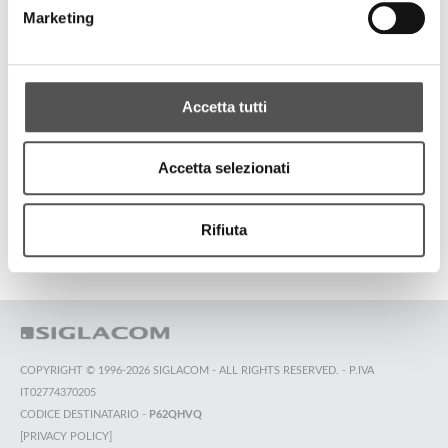
Where your hands feel, your heart beats
Marketing
ALL HIGHLIGHTS
Accetta tutti
Accetta selezionati
TOP SEARCHES
SITEMAP
SUSTAINABILITY
CONTACT US
Rifiuta
COPYRIGHT © 1996-2026 SIGLACOM - ALL RIGHTS RESERVED. - P.IVA
IT02774370205
CODICE DESTINATARIO -
P62QHVQ
[PRIVACY POLICY]