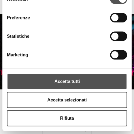
del
Mantua Sport Network - Sport and Business
consenso
Preferenze
Statistiche
Marketing
Accetta tutti
Disanima Piano
Accetta selezionati
Simonetti's Goblin
Rifiuta
ALL HIGHLIGHTS