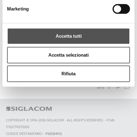
S.I.EL Impianti
Marketing
S.I.EL Impianti and Coca-Cola 30 years from Supplier to Partner
Accetta tutti
ALL HIGHLIGHTS
Accetta selezionati
TOP SEARCHES
SITEMAP
SUSTAINABILITY
Rifiuta
CONTACT US
COPYRIGHT © 1996-2026 SIGLACOM - ALL RIGHTS RESERVED. - P.IVA
IT02774370205
CODICE DESTINATARIO -
P62QHVQ