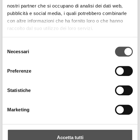
nostri partner che si occupano di analisi dei dati web,
pubblicità e social media, i quali potrebbero combinarle
con altre informazioni che ha fornito loro o che hanno
raccolto dal suo utilizzo dei loro servizi.
PROJECTS
Selezione
Necessari
del
consenso
Preferenze
Statistiche
Linkasso
Marketing
TOP SEARCHES
SITEMAP
SUSTAINABILITY
Accetta tutti
CONTACT US