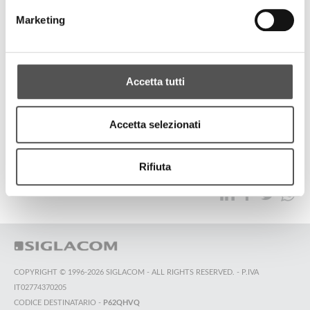
La Boutique
Marketing
Design Week opening
Accetta tutti
ALL HIGHLIGHTS
Accetta selezionati
TOP SEARCHES
SITEMAP
SUSTAINABILITY
Rifiuta
CONTACT US
COPYRIGHT © 1996-2026 SIGLACOM - ALL RIGHTS RESERVED. - P.IVA
IT02774370205
CODICE DESTINATARIO -
P62QHVQ