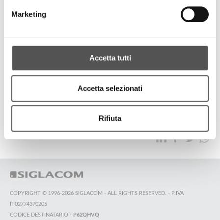
Fideuram
Marketing
Prometheus Investor Party
Accetta tutti
ALL HIGHLIGHTS
Accetta selezionati
TOP SEARCHES
SITEMAP
SUSTAINABILITY
Rifiuta
CONTACT US
COPYRIGHT © 1996-2026 SIGLACOM - ALL RIGHTS RESERVED. - P.IVA
IT02774370205
CODICE DESTINATARIO -
P62QHVQ