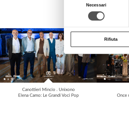
Necessari
del
consenso
Rifiuta
Canottieri Mincio . Unixono
Elena Camo: Le Grandi Voci Pop
Once u