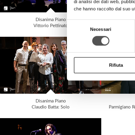
di analisi dei dati web, pubbl
che hanno raccolto dal suo uti
Disanima Piano
Selezione
Vittorio Pettinato
Necessari
del
consenso
Rifiuta
Disanima Piano
Claudio Batta: Solo
Parmigiano R