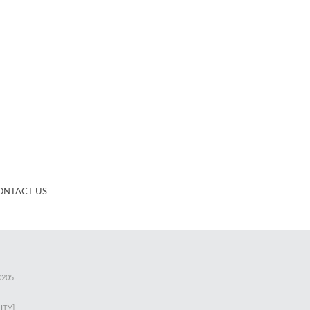
ONTACT US
0205
ITY]