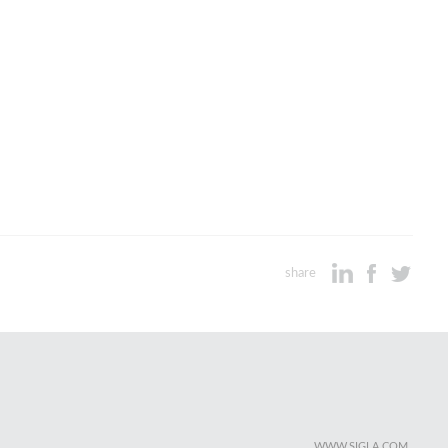
share
WWW.SIGLA.COM