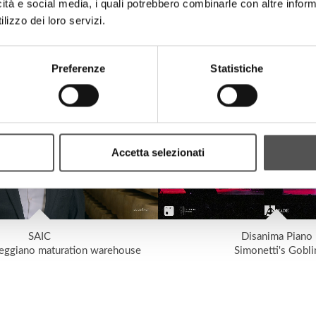
icità e social media, i quali potrebbero combinarle con altre inform
lizzo dei loro servizi.
SAIC
Sberna
40th Anniversary
Crazy for Music
Preferenze
Statistiche
Accetta selezionati
SAIC
Disanima Piano
eggiano maturation warehouse
Simonetti's Gobli