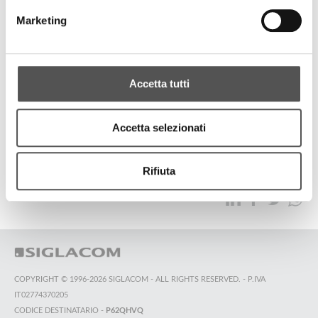
Fideuram
Marketing
2nd Fideuram Padel Trophy
Accetta tutti
ALL HIGHLIGHTS
Accetta selezionati
TOP SEARCHES
SITEMAP
SUSTAINABILITY
Rifiuta
CONTACT US
COPYRIGHT © 1996-2026 SIGLACOM - ALL RIGHTS RESERVED. - P.IVA
IT02774370205
CODICE DESTINATARIO -
P62QHVQ