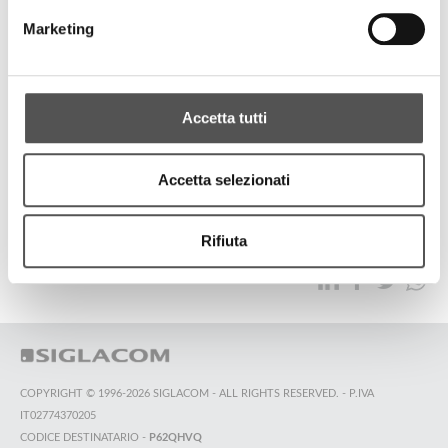
Zebre Parma
Marketing
Camper Cup 2023
Accetta tutti
ALL HIGHLIGHTS
Accetta selezionati
TOP SEARCHES
SITEMAP
SUSTAINABILITY
Rifiuta
CONTACT US
COPYRIGHT © 1996-2026 SIGLACOM - ALL RIGHTS RESERVED. - P.IVA
IT02774370205
CODICE DESTINATARIO -
P62QHVQ