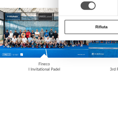
consenso
Rifiuta
Fineco
I Invitational Padel
3rd 