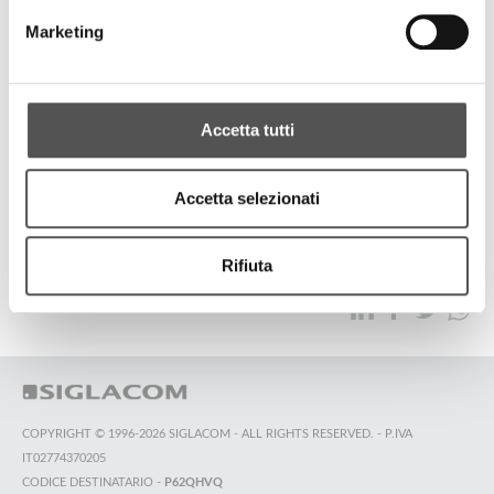
Zebre Parma
Marketing
Sponsor Meeting 2023
Accetta tutti
ALL HIGHLIGHTS
Accetta selezionati
TOP SEARCHES
SITEMAP
SUSTAINABILITY
Rifiuta
CONTACT US
COPYRIGHT © 1996-2026 SIGLACOM - ALL RIGHTS RESERVED. - P.IVA
IT02774370205
CODICE DESTINATARIO -
P62QHVQ