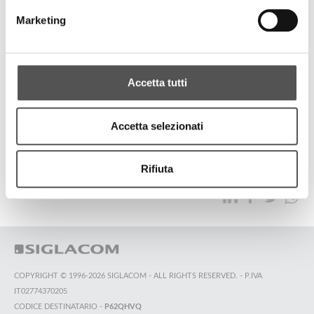
Zebre Parma
Marketing
Sponsor Meeting 2023
Accetta tutti
ALL HIGHLIGHTS
Accetta selezionati
TOP SEARCHES
SITEMAP
SUSTAINABILITY
Rifiuta
CONTACT US
COPYRIGHT © 1996-2026 SIGLACOM - ALL RIGHTS RESERVED. - P.IVA
IT02774370205
CODICE DESTINATARIO -
P62QHVQ