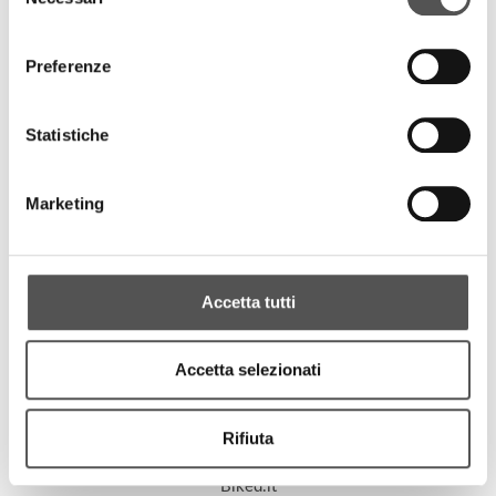
del
Biked.it
consenso
Pinarello Vibes
Preferenze
ALL HIGHLIGHTS
Statistiche
Marketing
PROJECTS
Accetta tutti
Accetta selezionati
Rifiuta
Biked.it