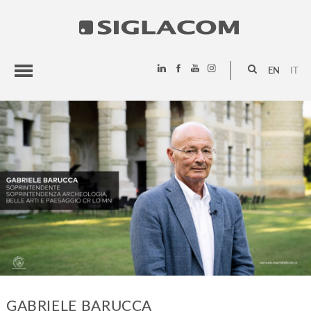
EN
IT
HIGHLIGHTS
PROJECTS
SIGLACOM
GABRIELE BARUCCA