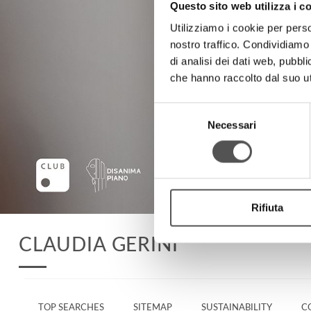
Questo sito web utilizza i c
Utilizziamo i cookie per perso
nostro traffico. Condividiamo 
di analisi dei dati web, pubbl
che hanno raccolto dal suo uti
Selezione
Necessari
del
consenso
Rifiuta
CLAUDIA GERINI
TOP SEARCHES
SITEMAP
SUSTAINABILITY
C