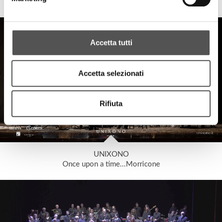
RacMet Padel 3° Torneo Grossisti Termoidraulici
Accetta tutti
Accetta selezionati
Rifiuta
UNIXONO
Once upon a time...Morricone