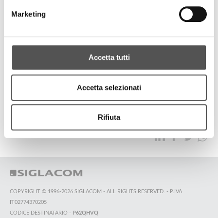
CarLike
Marketing
Official Point Meeting
Accetta tutti
ALL HIGHLIGHTS
Accetta selezionati
TOP SEARCHES
SITEMAP
SUSTAINABILITY
Rifiuta
CONTACT US
COPYRIGHT © 1996-2026 SIGLACOM - ALL RIGHTS RESERVED. - P.IVA
IT02774370205
CODICE DESTINATARIO -
P62QHVQ