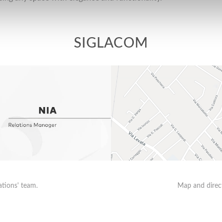
SIGLACOM
ations' team.
Map and direct