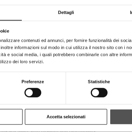
Dettagli
ookie
nalizzare contenuti ed annunci, per fornire funzionalità dei socia
inoltre informazioni sul modo in cui utilizza il nostro sito con i 
icità e social media, i quali potrebbero combinarle con altre inform
lizzo dei loro servizi.
Preferenze
Statistiche
Accetta selezionati
ining aesthetics, durability and sustainability. Thanks to the us
cing any space with elegance and functionality.