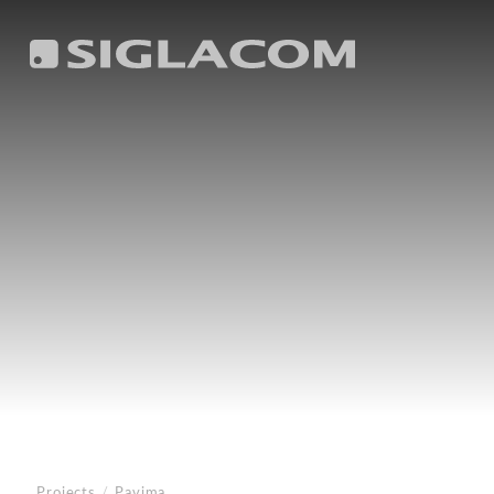
Projects
/
Pavima