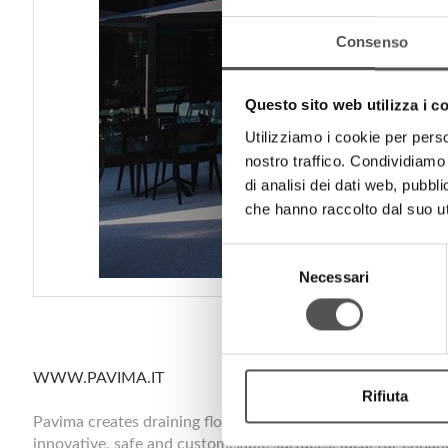
Consenso
Questo sito web utilizza i c
Utilizziamo i cookie per perso
nostro traffico. Condividiamo 
di analisi dei dati web, pubbl
che hanno raccolto dal suo uti
Selezione
Necessari
del
consenso
WWW.PAVIMA.IT
Rifiuta
Pavima creates draining flooring and outdoor solutions, comb
innovative, safe and customisable surfaces, ideal for enhan